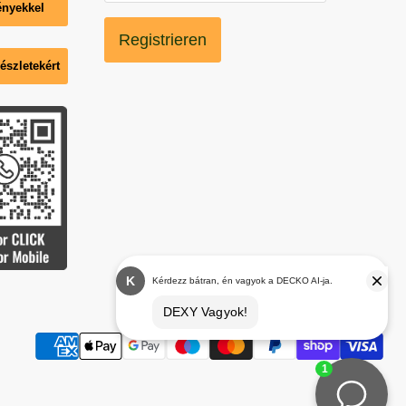
ényekkel
Registrieren
szletekért