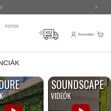
z)
FOTOS
Anmelden
Warenk
anzeig
NCIÁK
DURE
SOUNDSCAPE
K
VIDEÓK