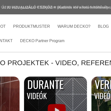
 ÚJ AI VIZUALIZÁLÓ ESZKÖZ ⭐ (Kattints ide a fotó feltöltéséhe
⭐ 10 éves garancia ⭐ Elégedett vásárlók ⭐ Prémium minőség
BOT
PRODUKTMUSTER
WARUM DECKO?
BLOG
NTAKT
DECKO Partner Program
O PROJEKTEK - VIDEO, REFERE
DURANTE
VER
VIDEÓK
VIDEÓ