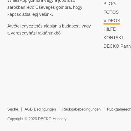
WhatsApp gombra vagy a jobb alsó
BLOG
sarokban lévő Csevegés gombra, hogy
FOTOS
kapcsolatba lépj velünk.
VIDEOS
Átvétel egyeztetés alapján a budapesti vagy
HILFE
a veresegyházi raktárunkból.
KONTAKT
DECKO Partn
Suche
AGB Bedingungen
Rückgabebedingungen
Rückgaberech
Copyright © 2026 DECKO Hungary.