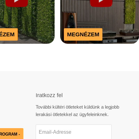
ÉZEM
MEGNÉZEM
Iratkozz fel
n
Finden
További kültéri ötleteket küldünk a legjobb
ie
lerakási ötletekkel az ügyfeleinknek.
uns
uf
Email-Adresse
PROGRAM -
est
YouTube