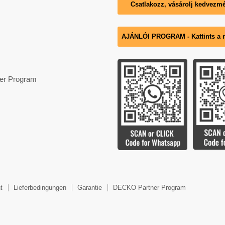
Csatlakozz, vásárolj kedvezm
AJÁNLÓI PROGRAM - Kattints a ré
er Program
t
Lieferbedingungen
Garantie
DECKO Partner Program