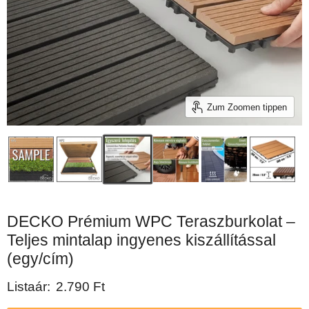
Zum Zoomen tippen
DECKO Prémium WPC Teraszburkolat –
Teljes mintalap ingyenes kiszállítással
(egy/cím)
Aktueller Preis
Listaár:
2.790 Ft