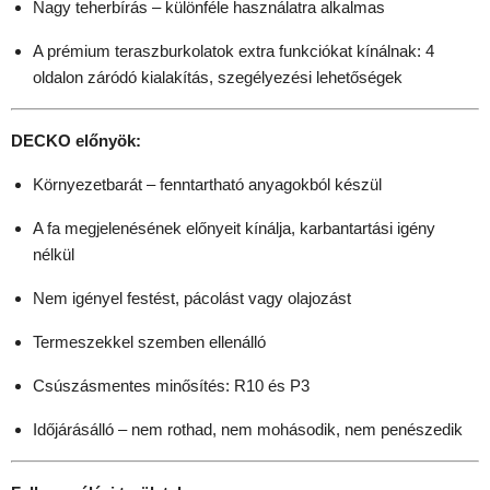
Nagy teherbírás – különféle használatra alkalmas
A prémium teraszburkolatok extra funkciókat kínálnak: 4
oldalon záródó kialakítás, szegélyezési lehetőségek
DECKO előnyök:
Környezetbarát – fenntartható anyagokból készül
A fa megjelenésének előnyeit kínálja, karbantartási igény
nélkül
Nem igényel festést, pácolást vagy olajozást
Termeszekkel szemben ellenálló
Csúszásmentes minősítés: R10 és P3
Időjárásálló – nem rothad, nem mohásodik, nem penészedik