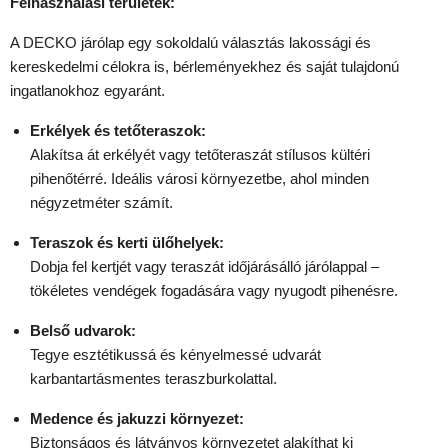
Felhasználási területek:
A DECKO járólap egy sokoldalú választás lakossági és
kereskedelmi célokra is, bérleményekhez és saját tulajdonú
ingatlanokhoz egyaránt.
Erkélyek és tetőteraszok:
Alakítsa át erkélyét vagy tetőteraszát stílusos kültéri
pihenőtérré. Ideális városi környezetbe, ahol minden
négyzetméter számít.
Teraszok és kerti ülőhelyek:
Dobja fel kertjét vagy teraszát időjárásálló járólappal –
tökéletes vendégek fogadására vagy nyugodt pihenésre.
Belső udvarok:
Tegye esztétikussá és kényelmessé udvarát
karbantartásmentes teraszburkolattal.
Medence és jakuzzi környezet:
Biztonságos és látványos környezetet alakíthat ki