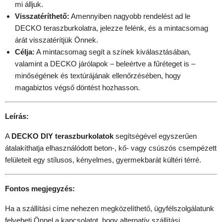
mi álljuk.
Visszatéríthető:
Amennyiben nagyobb rendelést ad le
DECKO teraszburkolatra, jelezze felénk, és a mintacsomag
árát visszatérítjük Önnek.
Célja:
A mintacsomag segít a színek kiválasztásában,
valamint a DECKO járólapok – beleértve a fűréteget is –
minőségének és textúrájának ellenőrzésében, hogy
magabiztos végső döntést hozhasson.
Leírás:
A
DECKO DIY teraszburkolatok
segítségével egyszerűen
átalakíthatja elhasználódott beton-, kő- vagy csúszós csempézett
felületeit egy stílusos, kényelmes, gyermekbarát kültéri térré.
Fontos megjegyzés:
Ha a szállítási címe nehezen megközelíthető, ügyfélszolgálatunk
felveheti Önnel a kapcsolatot, hogy alternatív szállítási