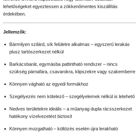
lehetőségeket egyeztessen a zökkenőmentes kiszállítás
érdekében.
Jellemzők:
Bármilyen szilárd, sík felületre alkalmas – egyszerű lerakás
plusz tartószerkezet nélkül
Barkácsbarát, egymásba pattintható rendszer – nincs
szükség párnafára, csavarokra, klipszekre vagy szakemberre
Könnyen vágható az egyedi formákhoz
Szegélyezés nem kötelező – szegélyelemek nélkül is letehető
Nedves területekre ideális – a műanyag dupla rácsszerkezet
hatékony vízelvezetést biztosít
Könnyen mozgatható – költözés esetén újra lerakható