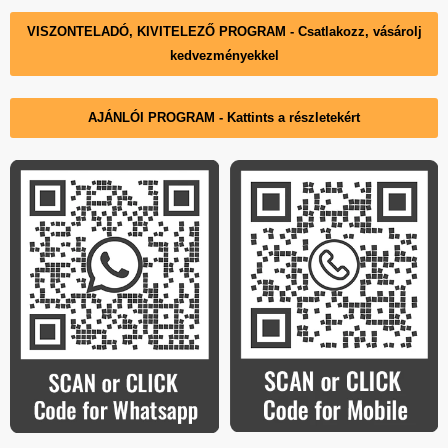
auf
auf
auf
auf
auf
VISZONTELADÓ, KIVITELEZŐ PROGRAM - Csatlakozz, vásárolj
Facebook
Instagram
LinkedIn
Pinterest
YouTube
kedvezményekkel
AJÁNLÓI PROGRAM - Kattints a részletekért