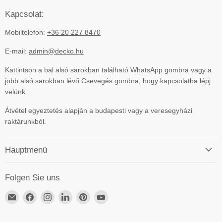
Kapcsolat:
Mobiltelefon:
+36 20 227 8470
E-mail:
admin@decko.hu
Kattintson a bal alsó sarokban található WhatsApp gombra vagy a
jobb alsó sarokban lévő Csevegés gombra, hogy kapcsolatba lépj
velünk.
Átvétel egyeztetés alapján a budapesti vagy a veresegyházi
raktárunkból.
Hauptmenü
Folgen Sie uns
Email
Finden
Finden
Finden
Finden
Finden
DECKO
Sie
Sie
Sie
Sie
Sie
Hungary
uns
uns
uns
uns
uns