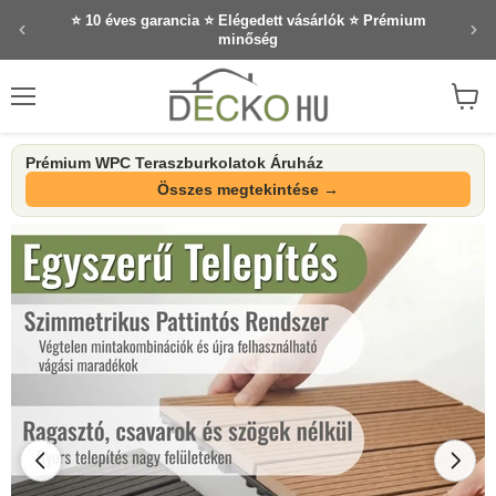
⭐ 10 éves garancia ⭐ Elégedett vásárlók ⭐ Prémium
minőség
Menü
Waren
anzei
Prémium WPC Teraszburkolatok Áruház
Összes megtekintése →