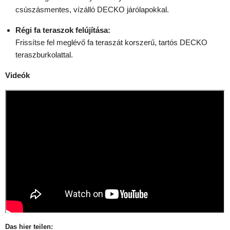
csúszásmentes, vízálló DECKO járólapokkal.
Régi fa teraszok felújítása:
Frissítse fel meglévő fa teraszát korszerű, tartós DECKO
teraszburkolattal.
Videók
Das hier teilen: