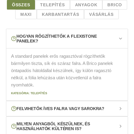
ÖSSZES
TELEPÍTÉS
ANYAGOK
BRICO
MAXI
KARBANTARTÁS
VÁSÁRLÁS
HOGYAN RÖGZÍTHETŐK A FLEXISTONE
PANELEK?
A standard panelek erős ragasztóval rögzíthetők
bármilyen tiszta, sík és száraz falra. A Brico panelek
öntapadós hátoldallal készülnek, így külön ragasztó
nélkül, a fólia lehúzása után közvetlenül a falra
nyomhatók.
KATEGÓRIA: TELEPÍTÉS
FELVIHETŐK ÍVES FALRA VAGY SAROKRA?
Igen. A panelek hajlékonyak, így íves falakra, oszlopokra
MILYEN ANYAGBÓL KÉSZÜLNEK, ÉS
HASZNÁLHATÓK KÜLTÉREN IS?
és sarkokra is felvihetők, ahol a merev burkolat nem