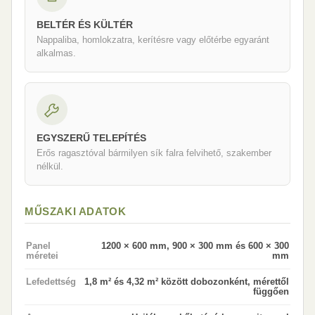
BELTÉR ÉS KÜLTÉR
Nappaliba, homlokzatra, kerítésre vagy előtérbe egyaránt
alkalmas.
EGYSZERŰ TELEPÍTÉS
Erős ragasztóval bármilyen sík falra felvihető, szakember
nélkül.
MŰSZAKI ADATOK
Panel
1200 × 600 mm, 900 × 300 mm és 600 × 300
méretei
mm
Lefedettség
1,8 m² és 4,32 m² között dobozonként, mérettől
függően