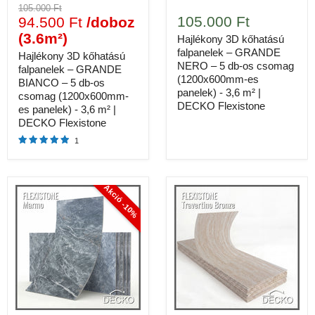
105.000 Ft
105.000 Ft
94.500 Ft
/doboz
(3.6m²)
Hajlékony 3D kőhatású
falpanelek – GRANDE
Hajlékony 3D kőhatású
NERO – 5 db-os csomag
falpanelek – GRANDE
(1200x600mm-es
BIANCO – 5 db-os
panelek) - 3,6 m² |
csomag (1200x600mm-
DECKO Flexistone
es panelek) - 3,6 m² |
DECKO Flexistone
1
Méretek
1200 × 600 mm, 6 db/doboz
Akció -10%
Anyag
Hajlékony, kőhatású falpanel
Lefedettség / doboz
4.32 m²
Ár / doboz
57.000 Ft
5
Doboz szükséges (20 m²)
✓
Hajlékony, kőhatású 3D felület valódi kő