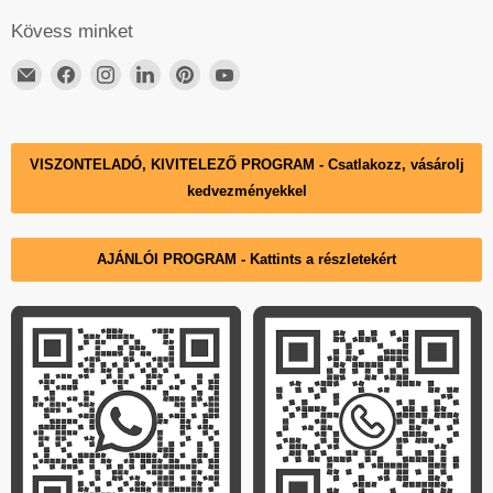
Kövess minket
Email
ElérhetőségünkFacebook
ElérhetőségünkInstagram
ElérhetőségünkLinkedIn
ElérhetőségünkPinterest
ElérhetőségünkYouTube
DECKO
Hungary
VISZONTELADÓ, KIVITELEZŐ PROGRAM - Csatlakozz, vásárolj
kedvezményekkel
AJÁNLÓI PROGRAM - Kattints a részletekért