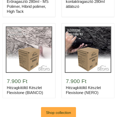
Erőragasztó 280ml - MS
kontaktragasztó 280ml
Polimer, Hibrid polimer,
átlátszó
High Tack
Méretek
300 × 380 mm, 12 db/doboz,
öntapadós
Anyag
Hajlékony, kőhatású falpanel
7.900 Ft
7.900 Ft
Lefedettség / doboz
1.08 m²
Hézagkitöltő Készlet
Hézagkitöltő Készlet
Ár / doboz
34.925 Ft
Flexistone (BIANCO)
Flexistone (NERO)
Tömeg / doboz
5.6 kg
19
Shop collection
Doboz szükséges (20 m²)