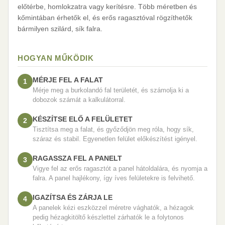
előtérbe, homlokzatra vagy kerítésre. Több méretben és
kőmintában érhetők el, és erős ragasztóval rögzíthetők
bármilyen szilárd, sík falra.
HOGYAN MŰKÖDIK
MÉRJE FEL A FALAT
1
Mérje meg a burkolandó fal területét, és számolja ki a
dobozok számát a kalkulátorral.
KÉSZÍTSE ELŐ A FELÜLETET
2
Tisztítsa meg a falat, és győződjön meg róla, hogy sík,
száraz és stabil. Egyenetlen felület előkészítést igényel.
RAGASSZA FEL A PANELT
3
Vigye fel az erős ragasztót a panel hátoldalára, és nyomja a
falra. A panel hajlékony, így íves felületekre is felvihető.
IGAZÍTSA ÉS ZÁRJA LE
4
A panelek kézi eszközzel méretre vághatók, a hézagok
pedig hézagkitöltő készlettel zárhatók le a folytonos