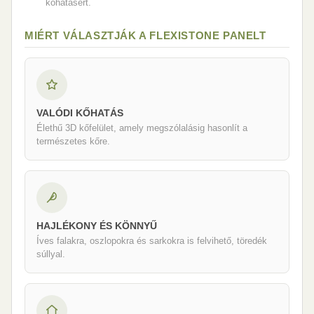
kőhatásért.
MIÉRT VÁLASZTJÁK A FLEXISTONE PANELT
VALÓDI KŐHATÁS
Élethű 3D kőfelület, amely megszólalásig hasonlít a
természetes kőre.
HAJLÉKONY ÉS KÖNNYŰ
Íves falakra, oszlopokra és sarkokra is felvihető, töredék
súllyal.