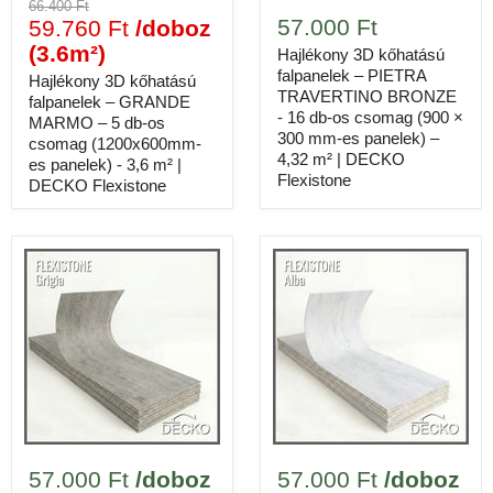
66.400 Ft
megjelenéssel
57.000 Ft
59.760 Ft
/doboz
✓
Beltérre és kültérre egyaránt alkalmas
(3.6m²)
Hajlékony 3D kőhatású
✓
Könnyű, saját kezűleg telepíthető
falpanelek – PIETRA
Hajlékony 3D kőhatású
TRAVERTINO BRONZE
✓
Íves és sarkos felületekre is hajlítható
falpanelek – GRANDE
- 16 db-os csomag (900 ×
MARMO – 5 db-os
300 mm-es panelek) –
csomag (1200x600mm-
285.000 Ft
5 doboz részösszeg
4,32 m² | DECKO
es panelek) - 3,6 m² |
Flexistone
DECKO Flexistone
FLEXISTONE
PIETRA
MARMO
TRAVERTINO
GRIGIA
57.000 Ft
/doboz
57.000 Ft
/doboz