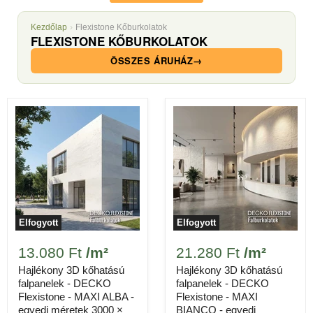
Kezdőlap
›
Flexistone Kőburkolatok
✓
Hajlékony, kőhatású 3D felület valódi kő
FLEXISTONE KŐBURKOLATOK
megjelenéssel
✓
Beltérre és kültérre egyaránt alkalmas
ÖSSZES ÁRUHÁZ
→
✓
Könnyű, saját kezűleg telepíthető
✓
Íves és sarkos felületekre is hajlítható
663.575 Ft
19 doboz részösszeg
OPCIONÁLIS KIEGÉSZÍTŐK
Hozzáadás: Brutál Fix erőragasztó (280 ml),
3.990 Ft darabonként
TERMÉK MEGTEKINTÉSE
Elfogyott
Elfogyott
Hozzáadás: Brutál Fix erőragasztó (280 ml),
13.080 Ft
/m²
21.280 Ft
/m²
3.990 Ft darabonként
Hajlékony 3D kőhatású
Hajlékony 3D kőhatású
TERMÉK MEGTEKINTÉSE
falpanelek - DECKO
falpanelek - DECKO
Flexistone - MAXI ALBA -
Flexistone - MAXI
egyedi méretek 3000 ×
BIANCO - egyedi