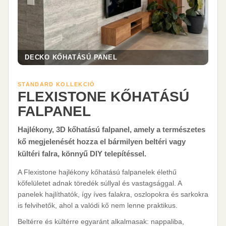
DECKO KŐHATÁSÚ PANEL
STANDARD KOLLEKCIÓ
FLEXISTONE KŐHATÁSÚ
FALPANEL
Hajlékony, 3D kőhatású falpanel, amely a természetes
kő megjelenését hozza el bármilyen beltéri vagy
kültéri falra, könnyű DIY telepítéssel.
A Flexistone hajlékony kőhatású falpanelek élethű
kőfelületet adnak töredék súllyal és vastagsággal. A
panelek hajlíthatók, így íves falakra, oszlopokra és sarkokra
is felvihetők, ahol a valódi kő nem lenne praktikus.
Beltérre és kültérre egyaránt alkalmasak: nappaliba,