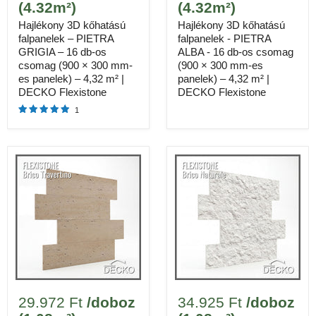
(4.32m²)
(4.32m²)
Hajlékony 3D kőhatású
Hajlékony 3D kőhatású
falpanelek – PIETRA
falpanelek - PIETRA
GRIGIA – 16 db-os
ALBA - 16 db-os csomag
csomag (900 × 300 mm-
(900 × 300 mm-es
es panelek) – 4,32 m² |
panelek) – 4,32 m² |
DECKO Flexistone
DECKO Flexistone
1
Méretek
600 × 300 mm, 10 db/doboz
Anyag
Hajlékony, kőhatású falpanel
Lefedettség / doboz
1.8 m²
Ár / doboz
66.400 Ft
59.760 Ft
12
Doboz szükséges (20 m²)
29.972 Ft
/doboz
34.925 Ft
/doboz
✓
Hajlékony, kőhatású 3D felület valódi kő