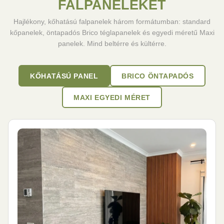
FALPANELEKET
Hajlékony, kőhatású falpanelek három formátumban: standard
kőpanelek, öntapadós Brico téglapanelek és egyedi méretű Maxi
panelek. Mind beltérre és kültérre.
KŐHATÁSÚ PANEL
BRICO ÖNTAPADÓS
MAXI EGYEDI MÉRET