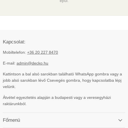
épül.
Kapcsolat:
Mobiltelefon:
+36 20 227 8470
E-mail:
admin@decko.hu
Kattintson a bal alsó sarokban található WhatsApp gombra vagy a
jobb alsó sarokban lévő Csevegés gombra, hogy kapcsolatba lépj
velünk.
Átvétel egyeztetés alapján a budapesti vagy a veresegyházi
raktárunkból.
Főmenü