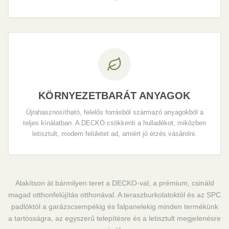
KÖRNYEZETBARÁT ANYAGOK
Újrahasznosítható, felelős forrásból származó anyagokból a
teljes kínálatban. A DECKO csökkenti a hulladékot, miközben
letisztult, modern felületet ad, amiért jó érzés vásárolni.
Alakítson át bármilyen teret a DECKO-val, a prémium, csináld
magad otthonfelújítás otthonával. A teraszburkolatoktól és az SPC
padlóktól a garázscsempékig és falpanelekig minden termékünk
a tartósságra, az egyszerű telepítésre és a letisztult megjelenésre