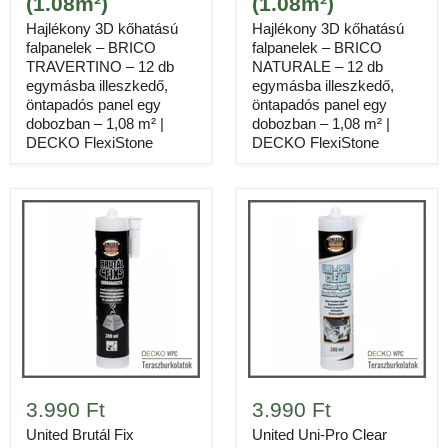
(1.08m²)
(1.08m²)
megjelenéssel
Hajlékony 3D kőhatású
✓
Beltérre és kültérre egyaránt alkalmas
Hajlékony 3D kőhatású
falpanelek – BRICO
falpanelek – BRICO
✓
Könnyű, saját kezűleg telepíthető
TRAVERTINO – 12 db
NATURALE – 12 db
✓
Íves és sarkos felületekre is hajlítható
egymásba illeszkedő,
egymásba illeszkedő,
öntapadós panel egy
öntapadós panel egy
dobozban – 1,08 m² |
dobozban – 1,08 m² |
796.800 Ft
12 doboz részösszeg
717.120 Ft
DECKO FlexiStone
MEGTAKARÍTÁS 79.680 FT
DECKO FlexiStone
FLEXISTONE
BRICO
NATURALE
TRAVERTINO
3.990 Ft
3.990 Ft
United Brutál Fix
United Uni-Pro Clear