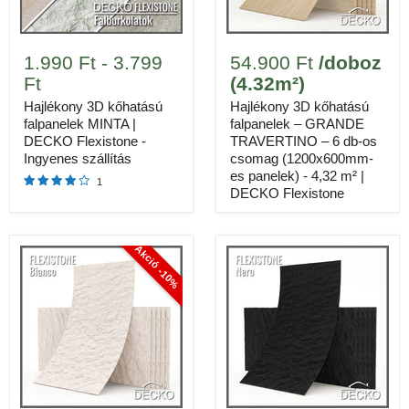
Adja meg a lefedendő teljes padlóterületet.
+0%
Hulladék ráhagyás
Nincs (0%)
Biztonsági (5%)
Összetett (10%)
1.990 Ft
-
3.799
54.900 Ft
/doboz
Ft
(4.32m²)
Tartalék anyagot ad a szélek, sarkok és akadályok körüli
vágásokhoz.
Hajlékony 3D kőhatású
Hajlékony 3D kőhatású
falpanelek MINTA |
falpanelek – GRANDE
DECKO Flexistone -
TRAVERTINO – 6 db-os
Ingyenes szállítás
csomag (1200x600mm-
2. LÉPÉS: BECSLÉS ERRE:
20 M²
es panelek) - 4,32 m² |
1
DECKO Flexistone
FLEXISTONE
GRANDE
Akció -10%
ALBA
NERO
BIANCO