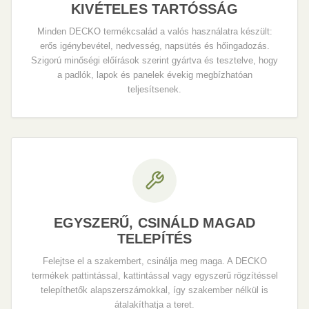
KIVÉTELES TARTÓSSÁG
Minden DECKO termékcsalád a valós használatra készült:
erős igénybevétel, nedvesség, napsütés és hőingadozás.
Szigorú minőségi előírások szerint gyártva és tesztelve, hogy
a padlók, lapok és panelek évekig megbízhatóan
teljesítsenek.
EGYSZERŰ, CSINÁLD MAGAD
TELEPÍTÉS
Felejtse el a szakembert, csinálja meg maga. A DECKO
termékek pattintással, kattintással vagy egyszerű rögzítéssel
telepíthetők alapszerszámokkal, így szakember nélkül is
átalakíthatja a teret.