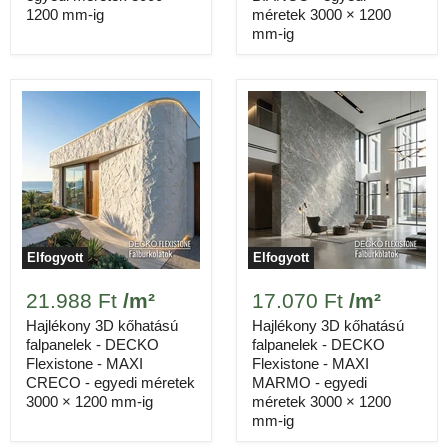
A ragasztók opcionálisak. A panelek erős ragasztóval
1200 mm-ig
méretek 3000 × 1200
rögzíthetők a falra, az átlátszó kontaktragasztó pedig
mm-ig
a szélek és sarkok rögzítéséhez ideális. Adja meg a
szükséges tubusok számát, és összesítjük a
panelekkel együtt.
Csak becslés. A mennyiségeket egész egységre felfelé
kerekítjük, és tartalmazzák a választott hulladék ráhagyást.
Elfogyott
Elfogyott
21.988 Ft
/m²
17.070 Ft
/m²
Hajlékony 3D kőhatású
Hajlékony 3D kőhatású
falpanelek - DECKO
falpanelek - DECKO
Flexistone - MAXI
Flexistone - MAXI
CRECO - egyedi méretek
MARMO - egyedi
3000 × 1200 mm-ig
méretek 3000 × 1200
mm-ig