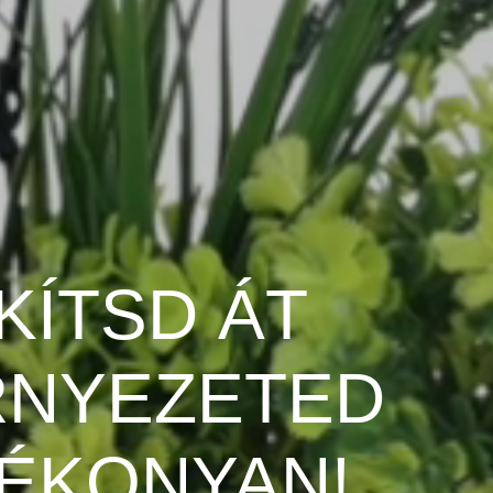
KÍTSD ÁT
RNYEZETED
ÉKONYAN!