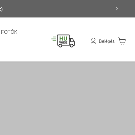
z)
FOTÓK
Belépés
Kosár
megteki