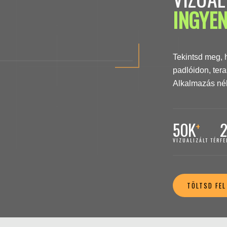
INGYEN
Tekintsd meg, 
padlóidon, tera
Alkalmazás nélk
50K
+
VIZUALIZÁLT TÉR
FE
TÖLTSD FEL