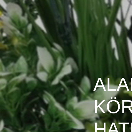
ALA
KÖ
HAT