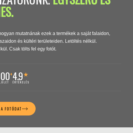
ES.
hogyan mutatnának ezek a termékek a saját falaidon,
szaidon és kültéri területeiden. Letöltés nélkül.
ül. Csak tölts fel egy fotót.
200
4.9
+
★
LÜLET
ÉRTÉKELÉS
 A FOTÓDAT