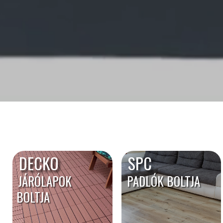
DECKO
SPC
JÁRÓLAPOK
PADLÓK BOLTJA
BOLTJA