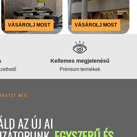
VÁSÁROLJ MOST
VÁSÁROLJ MOST
s
Kellemes megjelenésű
izethető
Prémium termékek
EZHETSZ MEG
LD AZ ÚJ AI
IZÁTORUNK.
EGYSZERŰ ÉS