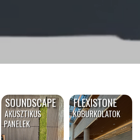
SOUNDSCAPE
FLEXISTONE
AKUSZTIKUS
KŐBURKOLATOK
PANELEK