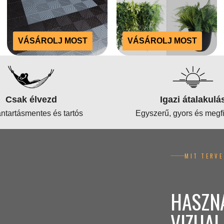
VÁSÁROLJ MOST
VÁSÁROLJ MOST
Csak élvezd
Igazi átalakulá
ntartásmentes és tartós
Egyszerű, gyors és megf
MIT TERV
HASZNÁ
VIZUAL