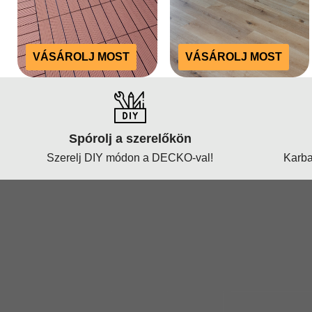
VÁSÁROLJ MOST
VÁSÁROLJ MOST
Spórolj a szerelőkön
Szerelj DIY módon a DECKO-val!
Karba