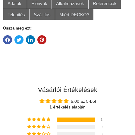
Adatok
Előnyök
Alkalmazások
Referenciák
Telepítés
Szállítás
Miért DECKO?
Ossza meg ezt:
Vásárlói Értékelések
5.00 az 5-ből
1 értékelés alapján
1
0
0