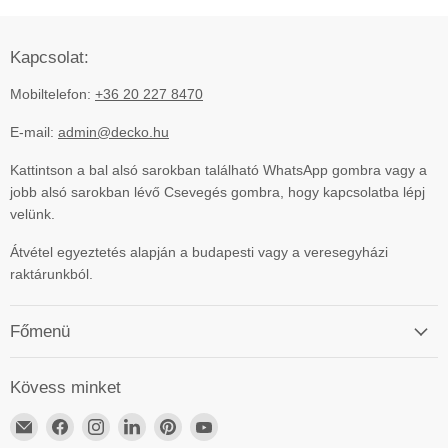
Kapcsolat:
Mobiltelefon:
+36 20 227 8470
E-mail:
admin@decko.hu
Kattintson a bal alsó sarokban található WhatsApp gombra vagy a
jobb alsó sarokban lévő Csevegés gombra, hogy kapcsolatba lépj
velünk.
Átvétel egyeztetés alapján a budapesti vagy a veresegyházi
raktárunkból.
Főmenü
Kövess minket
Email
ElérhetőségünkFacebook
ElérhetőségünkInstagram
ElérhetőségünkLinkedIn
ElérhetőségünkPinterest
ElérhetőségünkYouTube
DECKO