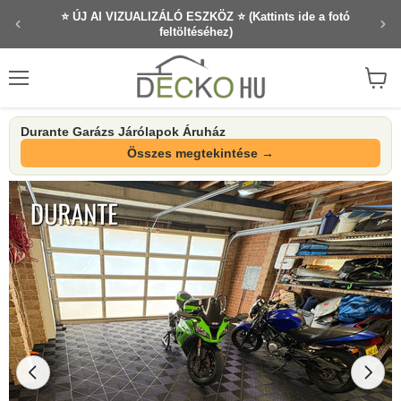
⭐ 10 éves garancia ⭐ Elégedett vásárlók ⭐ Prémium
⭐ ÚJ AI VIZUALIZÁLÓ ESZKÖZ ⭐ (Kattints ide a fotó
feltöltéséhez)
minőség
Menü
Kosár
megte
Durante Garázs Járólapok Áruház
Összes megtekintése →