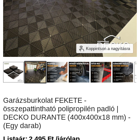
Koppintson a nagyításra
Garázsburkolat FEKETE -
összepattintható polipropilén padló |
DECKO DURANTE (400x400x18 mm) -
(Egy darab)
Listaár:
2.495 Ft /járólap