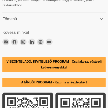
raktárunkból.
Főmenü
Kövess minket
Email
ElérhetőségünkFacebook
ElérhetőségünkInstagram
ElérhetőségünkLinkedIn
ElérhetőségünkPinterest
ElérhetőségünkYouTube
DECKO
Hungary
VISZONTELADÓ, KIVITELEZŐ PROGRAM - Csatlakozz, vásárolj
kedvezményekkel
AJÁNLÓI PROGRAM - Kattints a részletekért