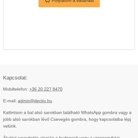
Folytatom a vásárlást
Kapcsolat:
Mobiltelefon:
+36 20 227 8470
E-mail:
admin@decko.hu
Kattintson a bal alsó sarokban található WhatsApp gombra vagy a
jobb alsó sarokban lévő Csevegés gombra, hogy kapcsolatba lépj
velünk.
Átvétel egyeztetés alapján a budapesti vagy a veresegyházi