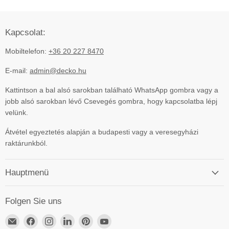
Kapcsolat:
Mobiltelefon:
+36 20 227 8470
E-mail:
admin@decko.hu
Kattintson a bal alsó sarokban található WhatsApp gombra vagy a
jobb alsó sarokban lévő Csevegés gombra, hogy kapcsolatba lépj
velünk.
Átvétel egyeztetés alapján a budapesti vagy a veresegyházi
raktárunkból.
Hauptmenü
Folgen Sie uns
Email
Finden
Finden
Finden
Finden
Finden