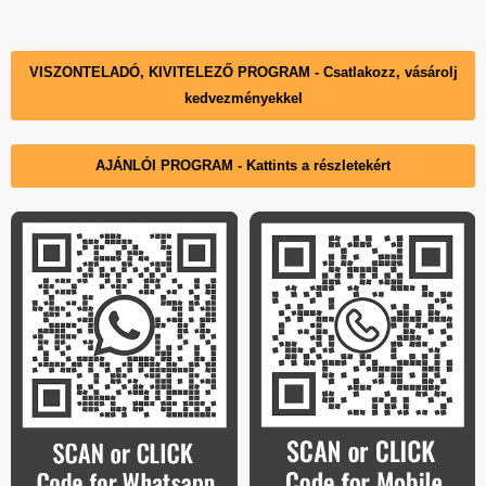
DECKO
Sie
Sie
Sie
Sie
Sie
Hungary
uns
uns
uns
uns
uns
auf
auf
auf
auf
auf
VISZONTELADÓ, KIVITELEZŐ PROGRAM - Csatlakozz, vásárolj
Facebook
Instagram
LinkedIn
Pinterest
YouTube
kedvezményekkel
AJÁNLÓI PROGRAM - Kattints a részletekért