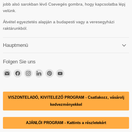
jobb alsó sarokban lévő Csevegés gombra, hogy kapcsolatba lépj
velünk.
Átvétel egyeztetés alapján a budapesti vagy a veresegyházi
raktárunkból.
Hauptmenü
Folgen Sie uns
Email
Finden
Finden
Finden
Finden
Finden
DECKO
Sie
Sie
Sie
Sie
Sie
Hungary
uns
uns
uns
uns
uns
auf
auf
auf
auf
auf
VISZONTELADÓ, KIVITELEZŐ PROGRAM - Csatlakozz, vásárolj
Facebook
Instagram
LinkedIn
Pinterest
YouTube
kedvezményekkel
AJÁNLÓI PROGRAM - Kattints a részletekért