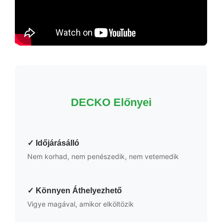
DECKO Előnyei
✓ Időjárásálló
Nem korhad, nem penészedik, nem vetemedik
✓ Könnyen Áthelyezhető
Vigye magával, amikor elköltözik