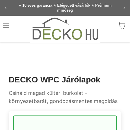
⭐ 10 éves garancia ⭐ Elégedett vásárlók ⭐ Prémium
minőség
Menü
Waren
anzei
DECKO WPC Járólapok
Csináld magad kültéri burkolat -
környezetbarát, gondozásmentes megoldás