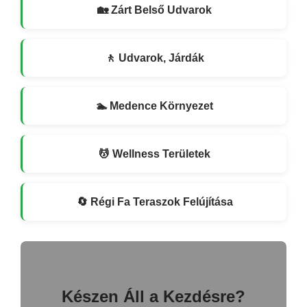
🏡 Zárt Belső Udvarok
🚶 Udvarok, Járdák
🏊 Medence Környezet
💆 Wellness Területek
🔄 Régi Fa Teraszok Felújítása
Készen Áll a Kezdésre?