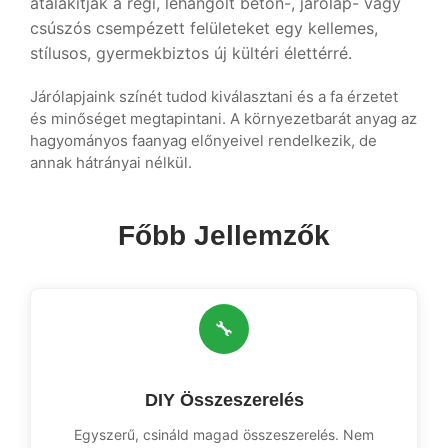
átalakítják a régi, lehangolt beton-, járólap- vagy
csúszós csempézett felületeket egy kellemes,
stílusos, gyermekbiztos új kültéri élettérré.
Járólapjaink színét tudod kiválasztani és a fa érzetet
és minőséget megtapintani. A környezetbarát anyag az
hagyományos faanyag előnyeivel rendelkezik, de
annak hátrányai nélkül.
Főbb Jellemzők
🔧
DIY Összeszerelés
Egyszerű, csináld magad összeszerelés. Nem