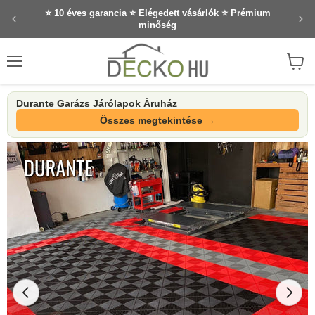
✕
⭐ 10 éves garancia ⭐ Elégedett vásárlók ⭐ Prémium
minőség
Menü
Waren
anzei
Durante Garázs Járólapok Áruház
Összes megtekintése →