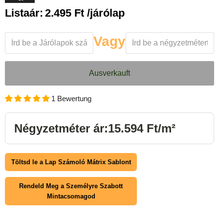
Aktueller Preis
Listaár:
2.495 Ft /járólap
Vagy
Ausverkauft
1 Bewertung
Négyzetméter ár:15.594 Ft/m²
Töltsd le a Lap Számoló Mátrix Sablont
Rendeld Meg a Személyre Szabott
Mintacsomagod