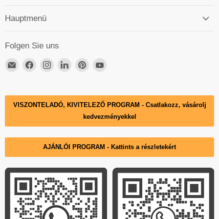
Hauptmenü
Folgen Sie uns
Email
Finden
Finden
Finden
Finden
Finden
DECKO
Sie
Sie
Sie
Sie
Sie
Hungary
uns
uns
uns
uns
uns
auf
auf
auf
auf
auf
VISZONTELADÓ, KIVITELEZŐ PROGRAM - Csatlakozz, vásárolj
Facebook
Instagram
LinkedIn
Pinterest
YouTube
kedvezményekkel
AJÁNLÓI PROGRAM - Kattints a részletekért