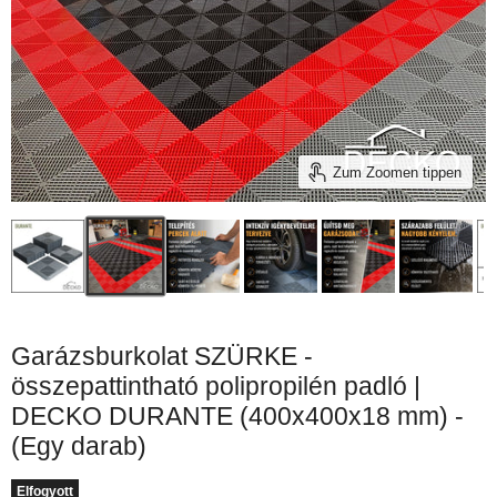
Zum Zoomen tippen
Garázsburkolat SZÜRKE -
összepattintható polipropilén padló |
DECKO DURANTE (400x400x18 mm) -
(Egy darab)
Elfogyott