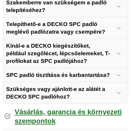
Szakemberre van szükségem a padló
telepítéséhez?
Telepíthető-e a DECKO SPC padló
meglévő padlózatra vagy csempére?
Kínál-e a DECKO kiegészítőket,
például szegőlécet, lépcsőelemeket, T-
profilokat az SPC padlójához?
SPC padló tisztítása és karbantartása?
szegőléceket
lépcsőelemek
T-
Szükséges vagy ajánlott-e az alátét a
lépcsőelemek
DECKO SPC padlóhoz?
T-
Vásárlás, garancia és környezeti
szempontok