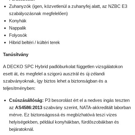
Zuhanyzók (igen, közvetlenül a zuhanyfej alatt, az NZBC E3
szabályozásnak megfelelően)
Konyhák
Nappalik
Folyosók
Hibrid beltéri / kültéri terek
Tanúsítvány
A DECKO SPC Hybrid padlóburkolat független vizsgálatokon
esett át, és megfelel a szigorú ausztrál és új-zélandi
szabványoknak, így biztos lehet a biztonságban és a
teljesítményben:
Csúszásállóság:
P3 besorolást ért el a nedves ingás teszten
az
AS4586:2013
szabvány szerint, NATA-akkreditált laborban
mérve. Ez biztonságossá és megbízhatóvá teszi vizes
helyiségekben, például konyhákban, fürdőszobákban és
bejáratoknál.