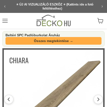
⭐ ÚJ AI VIZUALIZÁLÓ ESZKÖZ ⭐ (Kattints ide a fotó
feltöltéséhez)
Menü
Waren
anzei
Beltéri SPC Padlóburkolat Áruház
Összes megtekintése →