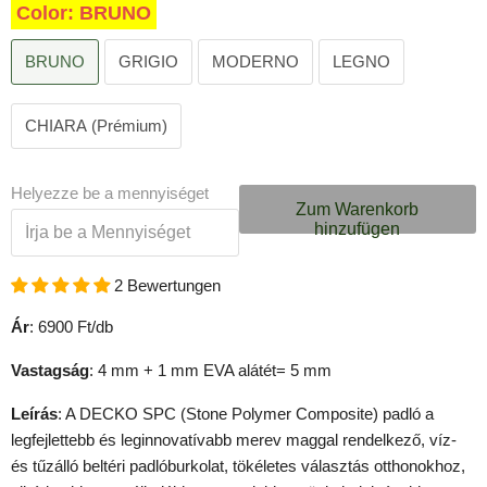
Color:
BRUNO
BRUNO
GRIGIO
MODERNO
LEGNO
CHIARA (Prémium)
Helyezze be a mennyiséget
Zum Warenkorb
hinzufügen
2 Bewertungen
Ár
: 6900 Ft/db
Vastagság
: 4 mm + 1 mm EVA alátét= 5 mm
Leírás
: A DECKO SPC (Stone Polymer Composite) padló a
legfejlettebb és leginnovatívabb merev maggal rendelkező, víz-
és tűzálló beltéri padlóburkolat, tökéletes választás otthonokhoz,