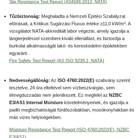
Slip Resistance Test Report (AS4586:2013, NATA)
Tűzbiztonság:
Meghaladta a Nemzeti Építési Szabályzat
előírásait, a Kritikus Sugárzási Fluxus értéke ≥11,0 kW/m². A
vizsgálatot NATA-akkreditált labor végezte, amely igazolja a
lángterjedéssel szembeni kiváló ellenállást, és biztosítja a
burkolat alkalmasságát lakó- és kereskedelmi épületekben
egyaránt.
Fire Safety Test Report (AS ISO 9239.1, NATA)
Nedvességállóság:
Az
ISO 4760:2022(E)
szabvány szerint
tesztelve, 24 óra elteltével sem vízbeszivárgás, sem
élmegduzzadás nem jelentkezett. Ez megfelel az
NZBC
E3/AS1 Internal Moisture
követelményeinek, és igazolja a
padló megbízhatóságát fürdőszobákban, mosókonyhákban és
más vizes helyiségekben.
Moisture Resistance Test Report (ISO 4760:2022(E), NZBC
E3/AS1)