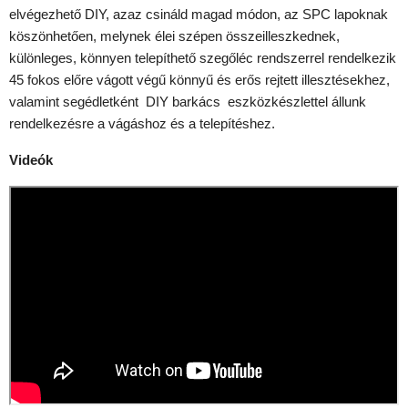
elvégezhető DIY, azaz csináld magad módon, az SPC lapoknak
köszönhetően, melynek élei szépen összeilleszkednek,
különleges, könnyen telepíthető szegőléc rendszerrel rendelkezik
45 fokos előre vágott végű könnyű és erős rejtett illesztésekhez,
valamint segédletként DIY barkács eszközkészlettel állunk
rendelkezésre a vágáshoz és a telepítéshez.
Videók