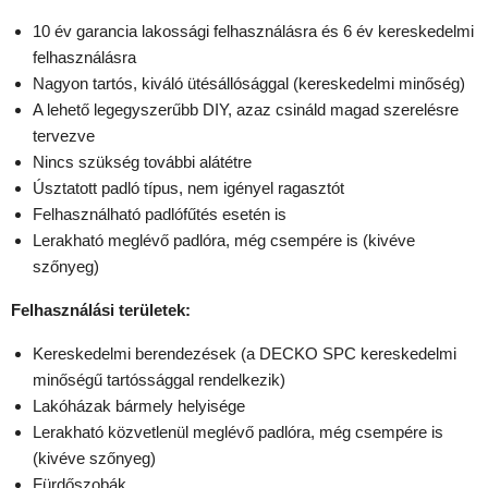
10 év garancia lakossági felhasználásra és 6 év kereskedelmi
felhasználásra
Nagyon tartós, kiváló ütésállósággal (kereskedelmi minőség)
A lehető legegyszerűbb DIY, azaz csináld magad szerelésre
tervezve
Nincs szükség további alátétre
Úsztatott padló típus, nem igényel ragasztót
Felhasználható padlófűtés esetén is
Lerakható meglévő padlóra, még csempére is (kivéve
szőnyeg)
Felhasználási területek:
Kereskedelmi berendezések (a DECKO SPC kereskedelmi
minőségű tartóssággal rendelkezik)
Lakóházak bármely helyisége
Lerakható közvetlenül meglévő padlóra, még csempére is
(kivéve szőnyeg)
Fürdőszobák