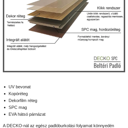
UV bevonat
Kopóréteg
Dekorfilm réteg
SPC mag
EVA hátsó párnázat
A DECKO-nál az egész padlóburkolási folyamat könnyedén