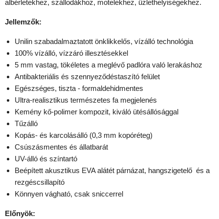
albérletekhez, szállodákhoz, motelekhez, üzlethelyiségekhez.
Jellemzők:
Unilin szabadalmaztatott önklikkelős, vízálló technológia
100% vízálló, vízzáró illesztésekkel
5 mm vastag, tökéletes a meglévő padlóra való lerakáshoz
Antibakteriális és szennyeződéstaszító felület
Egészséges, tiszta - formaldehidmentes
Ultra-realisztikus természetes fa megjelenés
Kemény kő-polimer kompozit, kiváló ütésállósággal
Tűzálló
Kopás- és karcolásálló (0,3 mm kopóréteg)
Csúszásmentes és állatbarát
UV-álló és színtartó
Beépített akusztikus EVA alátét párnázat, hangszigetelő és a
rezgéscsillapító
Könnyen vágható, csak sniccerrel
Előnyök: