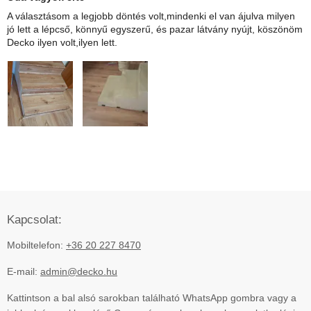
A választásom a legjobb döntés volt,mindenki el van ájulva milyen
jó lett a lépcső, könnyű egyszerű, és pazar látvány nyújt, köszönöm
Decko ilyen volt,ilyen lett.
Kapcsolat:
Mobiltelefon:
+36 20 227 8470
E-mail:
admin@decko.hu
Kattintson a bal alsó sarokban található WhatsApp gombra vagy a