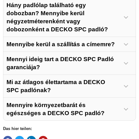
Részletes utasítások…
Hány padlólap található egy
dobozban? Mennyibe kerül
összeállított DIY
négyzetméterenként vagy
eszközkészlet
dobozonként a DECKO SPC padló?
Mennyibe kerül a szállítás a címemre?
Mennyi ideig tart a DECKO SPC Padló
garanciája?
VÁSÁROLJ MOST
kapcsolatfelvétellel
Mi az átlagos élettartama a DECKO
SPC padlónak?
A DECKO SPC padló a legfejlettebb
Mennyire környezetbarát és
Lásd a szállítási irányelveket
technológiákkal készült, víz- és tűzállósággal és
egészséges a DECKO SPC padló?
magas karcásállósággal rendelkezik Ezért
Lásd a Garancia oldalt
elvárható a leghosszabb élettartam a
Das hier teilen:
versenytársakkal szemben, a használat jellegétől