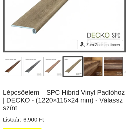
Zum Zoomen tippen
Lépcsőelem – SPC Hibrid Vinyl Padlóhoz
| DECKO - (1220×115×24 mm) - Válassz
színt
Aktueller Preis
Listaár:
6.900 Ft