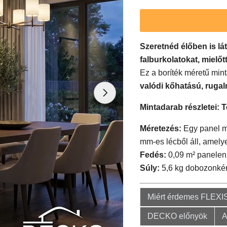
Szeretnéd élőben is 
falburkolatokat, mielő
Ez a boríték méretű mint
valódi kőhatású, ruga
Mintadarab részletei: Te
Méretezés:
Egy panel mé
mm-es lécből áll, amely
Fedés:
0,09 m² panelenk
Súly:
5,6 kg dobozonké
Miért érdemes FLEXI
DECKO előnyök
A