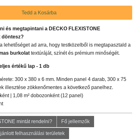
Tedd a Kosárba
látni és megtapintani a DECKO FLEXISTONE
tt döntesz?
a lehetőséget ad arra, hogy testközelből is megtapasztald a
lmas burkolat
textúráját, színét és prémium minőségét.
ljes értékű lap - 1 db
rete: 300 x 380 x 6 mm. Minden panel 4 darab, 300 x 75
ek illesztése zökkenőmentes a következő panelhez.
ént | 1,08 m² dobozonként (12 panel)
nt
STONE mintát rendelni?
Fő jellemzők
jánlott felhasználási területek