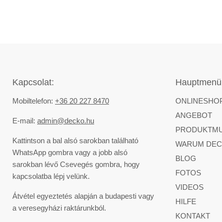
Kapcsolat:
Hauptmenü
Mobiltelefon:
+36 20 227 8470
ONLINESHO
ANGEBOT
E-mail:
admin@decko.hu
PRODUKTM
Kattintson a bal alsó sarokban található
WARUM DEC
WhatsApp gombra vagy a jobb alsó
BLOG
sarokban lévő Csevegés gombra, hogy
FOTOS
kapcsolatba lépj velünk.
VIDEOS
Átvétel egyeztetés alapján a budapesti vagy
HILFE
a veresegyházi raktárunkból.
KONTAKT