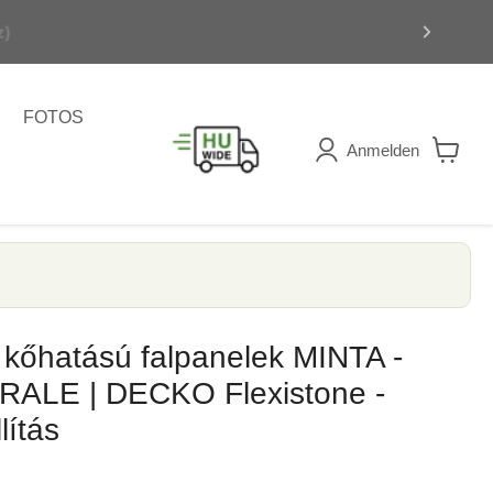
FOTOS
Anmelden
Warenk
anzeig
 kőhatású falpanelek MINTA -
ALE | DECKO Flexistone -
lítás
reis