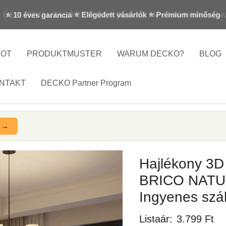
⭐ 10 éves garancia ⭐ Elégedett vásárlók ⭐ Prémium minőség
BOT
PRODUKTMUSTER
WARUM DECKO?
BLOG
NTAKT
DECKO Partner Program
e →
Hajlékony 3D
BRICO NATUR
Ingyenes szál
Aktueller P
Listaár:
3.799 Ft