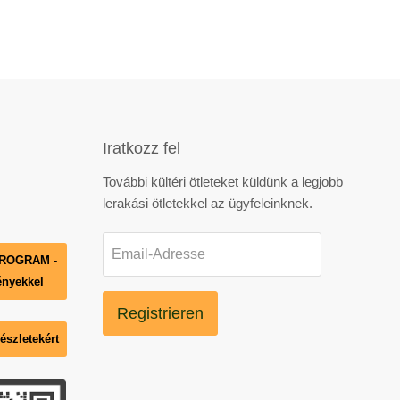
Iratkozz fel
n
Finden
További kültéri ötleteket küldünk a legjobb
ie
lerakási ötletekkel az ügyfeleinknek.
uns
uf
Email-Adresse
PROGRAM -
est
YouTube
ényekkel
Registrieren
szletekért