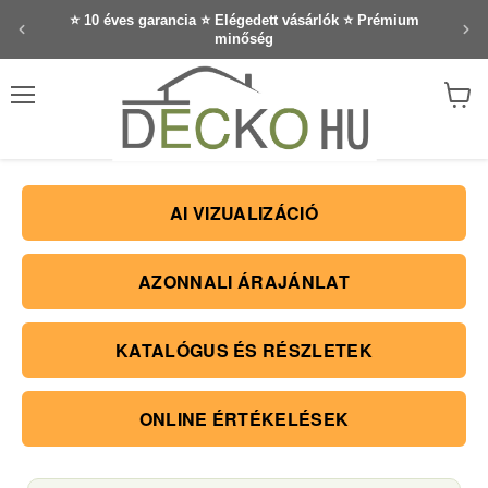
⭐ 10 éves garancia ⭐ Elégedett vásárlók ⭐ Prémium
minőség
Menü
Kosár
megte
AI VIZUALIZÁCIÓ
AZONNALI ÁRAJÁNLAT
KATALÓGUS ÉS RÉSZLETEK
ONLINE ÉRTÉKELÉSEK
MENNYISÉGKALKULÁTOR