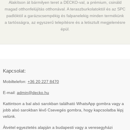
Alakítson át bármilyen teret a DECKO-val, a prémium, csináld
magad otthonfelújítás otthonával. A teraszburkolatoktól és az SPC
padlóktól a garázscsempékig és falpanelekig minden termékünk
a tartósságra, az egyszerű telepítésre és a letisztult megjelenésre
épül.
Kapcsolat:
Mobiltelefon:
+36 20 227 8470
E-mail:
admin@decko.hu
Kattintson a bal alsó sarokban található WhatsApp gombra vagy a
jobb alsó sarokban lévő Csevegés gombra, hogy kapcsolatba lépj
velünk.
Átvétel egyeztetés alapján a budapesti vagy a veresegyházi