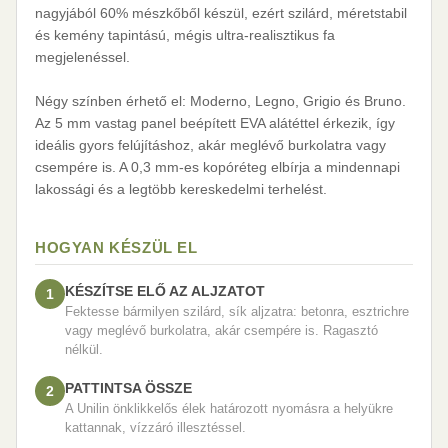
nagyjából 60% mészkőből készül, ezért szilárd, méretstabil
és kemény tapintású, mégis ultra-realisztikus fa
megjelenéssel.
Négy színben érhető el: Moderno, Legno, Grigio és Bruno.
Az 5 mm vastag panel beépített EVA alátéttel érkezik, így
ideális gyors felújításhoz, akár meglévő burkolatra vagy
csempére is. A 0,3 mm-es kopóréteg elbírja a mindennapi
lakossági és a legtöbb kereskedelmi terhelést.
HOGYAN KÉSZÜL EL
KÉSZÍTSE ELŐ AZ ALJZATOT
1
Fektesse bármilyen szilárd, sík aljzatra: betonra, esztrichre
vagy meglévő burkolatra, akár csempére is. Ragasztó
nélkül.
PATTINTSA ÖSSZE
2
A Unilin önklikkelős élek határozott nyomásra a helyükre
kattannak, vízzáró illesztéssel.