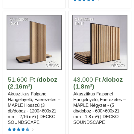
233.775 Ft
9 doboz részösszeg
SPC
HERRINGBONE
Méretek
640 × 128 × 5 mm, 20 lap/doboz (10A
+ 10B)
Anyag
Kő-műanyag kompozit
Lefedettség / doboz
1.64 m²
51.600 Ft
/doboz
43.000 Ft
/doboz
(2.16m²)
Ár / doboz
(1.8m²)
22.795 Ft
Akusztikus Falpanel –
Akusztikus Falpanel –
Tömeg / doboz
12.5 kg
Hangelnyelő, Faerezetes –
Hangelnyelő, Faerezetes –
MAPLE Hosszú (3
MAPLE Négyzet - (5
13
db/doboz - 1200×600x21
db/doboz - 600×600x21
Doboz szükséges (20 m²)
mm - 2,16 m²) | DECKO
mm - 1,8 m²) | DECKO
SOUNDSCAPE
SOUNDSCAPE
✓
100% vízálló, vízzáró illesztések
2