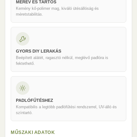
MEREV ÉS TARTÓS
Kemény kő-polimer mag, kiváló ütésállóság és
méretstabilitás.
GYORS DIY LERAKÁS
Beépített alátét, ragasztó nélkül, meglévő padlóra is
fektethető.
PADLÓFŰTÉSHEZ
Kompatibilis a legtöbb padlófűtési rendszerrel, UV-álló és
színtartó.
MŰSZAKI ADATOK