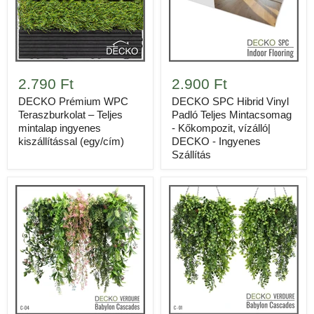
TERMÉK MEGTEKINTÉSE
A kiegészítők opcionálisak. A szegélyléc lezárja a fal
szélét, a T-profil két padlót köt össze egy ajtónál, a
lépcsőélvédő pedig a lépcsőfokot zárja le. Adja meg a
2.790 Ft
2.900 Ft
szükséges mennyiségeket, és összesítjük a padlóval
DECKO Prémium WPC
DECKO SPC Hibrid Vinyl
együtt.
Teraszburkolat – Teljes
Padló Teljes Mintacsomag
mintalap ingyenes
- Kőkompozit, vízálló|
Csak becslés. A mennyiségeket egész egységre felfelé
kiszállítással (egy/cím)
DECKO - Ingyenes
kerekítjük, és tartalmazzák a választott hulladék ráhagyást.
Szállítás