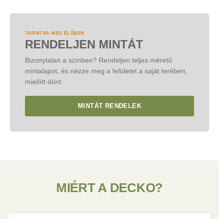
megmutatjuk, hány doboz kell, valamint a teljes árat. A
Országos házhoz szállítást biztosítunk, a díj a pénztárnál
kiegészítőket is hozzáadhatja.
kerül kiszámításra. Ingyenes személyes átvételre is van
lehetőség a budapesti vagy a veresegyházi raktárunkból,
TAPINTSA MEG ÉLŐBEN
KATEGÓRIA: VÁSÁRLÁS
RENDELJEN MINTÁT
előzetes egyeztetéssel.
Bizonytalan a színben? Rendeljen teljes méretű
KATEGÓRIA: VÁSÁRLÁS
mintalapot, és nézze meg a felületet a saját terében,
mielőtt dönt.
MINTÁT RENDELEK
MIÉRT A DECKO?