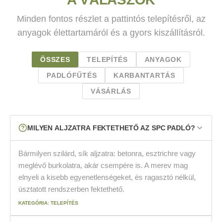
Minden fontos részlet a pattintós telepítésről, az
anyagok élettartamáról és a gyors kiszállításról.
ÖSSZES
TELEPÍTÉS
ANYAGOK
PADLÓFŰTÉS
KARBANTARTÁS
VÁSÁRLÁS
MILYEN ALJZATRA FEKTETHETŐ AZ SPC PADLÓ?
Bármilyen szilárd, sík aljzatra: betonra, esztrichre vagy
meglévő burkolatra, akár csempére is. A merev mag
elnyeli a kisebb egyenetlenségeket, és ragasztó nélkül,
úsztatott rendszerben fektethető.
KATEGÓRIA: TELEPÍTÉS