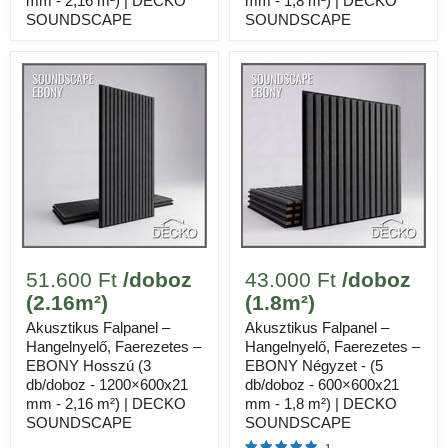
mm - 2,16 m²) | DECKO
mm - 1,8 m²) | DECKO
SOUNDSCAPE
SOUNDSCAPE
Méretek
1220 × 183 × 5 mm, 10 lap/doboz
Anyag
Kő-műanyag kompozit
Lefedettség / doboz
2.23 m²
Ár / doboz
25.975 Ft
Tömeg / doboz
17 kg
9
51.600 Ft
/doboz
43.000 Ft
/doboz
Doboz szükséges (20 m²)
(2.16m²)
(1.8m²)
Akusztikus Falpanel –
Akusztikus Falpanel –
✓
100% vízálló, vízzáró illesztések
Hangelnyelő, Faerezetes –
Hangelnyelő, Faerezetes –
✓
5 mm vastag, meglévő padlóra fektethető
EBONY Hosszú (3
EBONY Négyzet - (5
✓
Beépített akusztikus alátét
db/doboz - 1200×600x21
db/doboz - 600×600x21
mm - 2,16 m²) | DECKO
mm - 1,8 m²) | DECKO
✓
Könnyű vágás, kattintós telepítés
SOUNDSCAPE
SOUNDSCAPE
1