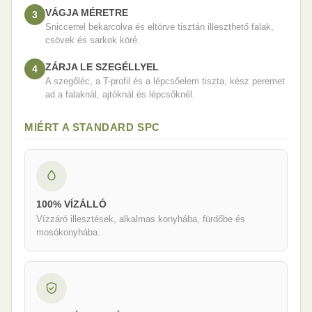
VÁGJA MÉRETRE
3
Sniccerrel bekarcolva és eltörve tisztán illeszthető falak,
csövek és sarkok köré.
ZÁRJA LE SZEGÉLLYEL
4
A szegőléc, a T-profil és a lépcsőelem tiszta, kész peremet
ad a falaknál, ajtóknál és lépcsőknél.
MIÉRT A STANDARD SPC
100% VÍZÁLLÓ
Vízzáró illesztések, alkalmas konyhába, fürdőbe és
mosókonyhába.