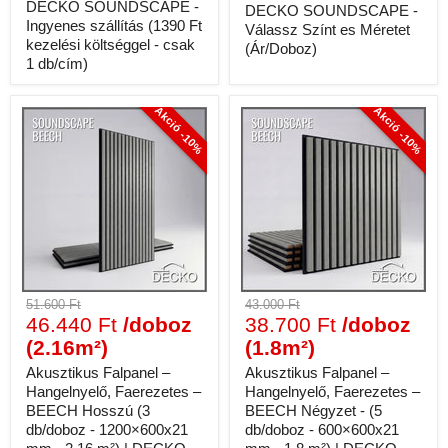
DECKO SOUNDSCAPE -
DECKO SOUNDSCAPE -
Ingyenes szállítás (1390 Ft
Válassz Színt es Méretet
kezelési költséggel - csak
SPC
(Ár/Doboz)
STANDARD
1 db/cím)
MODERNO
LEGNO
GRIGIO
Akció -10%
Akció -10%
BRUNO
51.600 Ft
43.000 Ft
46.440 Ft
/doboz
38.700 Ft
/doboz
(2.16m²)
(1.8m²)
Akusztikus Falpanel –
Akusztikus Falpanel –
Hangelnyelő, Faerezetes –
Hangelnyelő, Faerezetes –
BEECH Hosszú (3
BEECH Négyzet - (5
db/doboz - 1200×600x21
db/doboz - 600×600x21