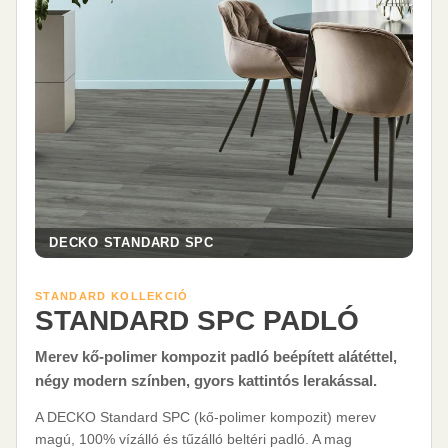
DECKO STANDARD SPC
STANDARD KOLLEKCIÓ
STANDARD SPC PADLÓ
Merev kő-polimer kompozit padló beépített alátéttel,
négy modern színben, gyors kattintós lerakással.
A DECKO Standard SPC (kő-polimer kompozit) merev
magú, 100% vízálló és tűzálló beltéri padló. A mag