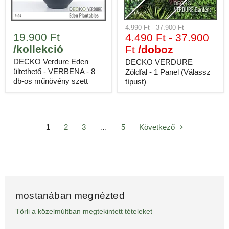
4.990 Ft
-
37.900 Ft
19.900 Ft
4.490 Ft
-
37.900
/kollekció
Ft
/doboz
DECKO Verdure Eden
DECKO VERDURE
ültethető - VERBENA - 8
Zöldfal - 1 Panel (Válassz
db-os műnövény szett
típust)
1
2
3
…
5
Következő
mostanában megnézted
Törli a közelmúltban megtekintett tételeket