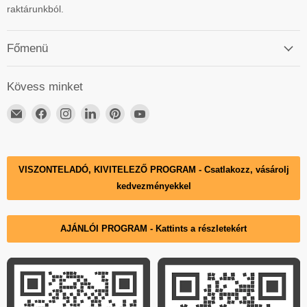
raktárunkból.
Főmenü
Kövess minket
Email
ElérhetőségünkFacebook
ElérhetőségünkInstagram
ElérhetőségünkLinkedIn
ElérhetőségünkPinterest
ElérhetőségünkYouTube
DECKO
Hungary
VISZONTELADÓ, KIVITELEZŐ PROGRAM - Csatlakozz, vásárolj
kedvezményekkel
AJÁNLÓI PROGRAM - Kattints a részletekért