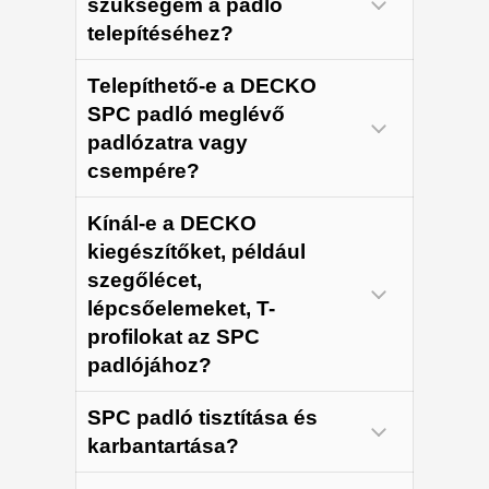
szükségem a padló
telepítéséhez?
Telepíthető-e a DECKO
SPC padló meglévő
padlózatra vagy
csempére?
Kínál-e a DECKO
kiegészítőket, például
szegőlécet,
lépcsőelemeket, T-
profilokat az SPC
padlójához?
SPC padló tisztítása és
lépcsőelemek
T-
karbantartása?
szegőléceket