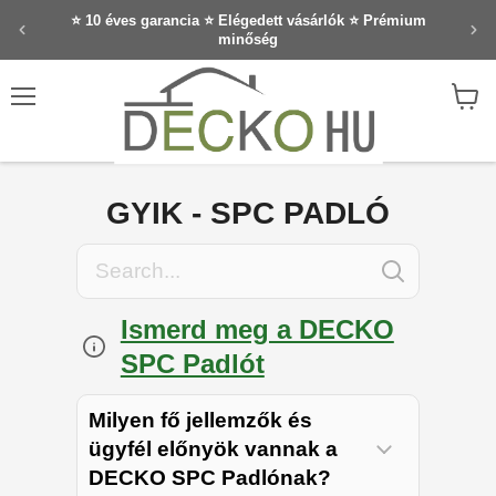
⭐ 10 éves garancia ⭐ Elégedett vásárlók ⭐ Prémium
minőség
Menü
Kosár
megte
GYIK - SPC PADLÓ
Ismerd meg a DECKO
SPC Padlót
Milyen fő jellemzők és
ügyfél előnyök vannak a
DECKO SPC Padlónak?