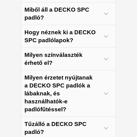
Miből áll a DECKO SPC
padló?
Hogy néznek ki a DECKO
SPC padlólapok?
Milyen színválaszték
UNILIN
érhető el?
szabadalmaztatott
Milyen érzetet nyújtanak
a DECKO SPC padlók a
lábaknak, és
használhatók-e
padlófűtéssel?
Rendeljen most mintát
Tűzálló a DECKO SPC
padló?