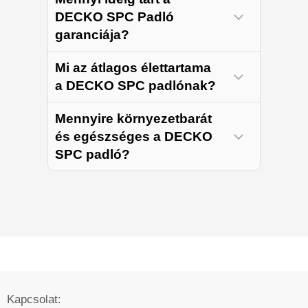
DECKO SPC Padló
garanciája?
Mi az átlagos élettartama
VÁSÁROLJ MOST
kapcsolatfelvétellel
a DECKO SPC padlónak?
A DECKO SPC padló a
Mennyire környezetbarát
legfejlettebb technológiákkal
és egészséges a DECKO
készült, víz- és tűzállósággal
SPC padló?
Lásd a szállítási irányelveket
és magas karcásállósággal
rendelkezik Ezért elvárható a
Lásd a Garancia oldalt
leghosszabb élettartam a
versenytársakkal szemben, a
használat jellegétől függően.
Kapcsolat: