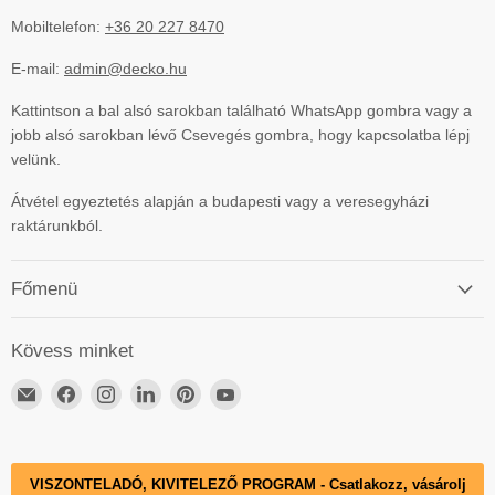
Mobiltelefon:
+36 20 227 8470
E-mail:
admin@decko.hu
Kattintson a bal alsó sarokban található WhatsApp gombra vagy a
jobb alsó sarokban lévő Csevegés gombra, hogy kapcsolatba lépj
velünk.
Átvétel egyeztetés alapján a budapesti vagy a veresegyházi
raktárunkból.
Főmenü
Kövess minket
Email
ElérhetőségünkFacebook
ElérhetőségünkInstagram
ElérhetőségünkLinkedIn
ElérhetőségünkPinterest
ElérhetőségünkYouTube
DECKO
Hungary
VISZONTELADÓ, KIVITELEZŐ PROGRAM - Csatlakozz, vásárolj