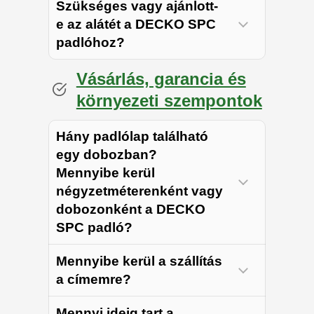
Szükséges vagy ajánlott-
e az alátét a DECKO SPC
lépcsőelemek
padlóhoz?
Vásárlás, garancia és
környezeti szempontok
T-
Hány padlólap található
egy dobozban?
Részletes utasítások…
Mennyibe kerül
négyzetméterenként vagy
dobozonként a DECKO
SPC padló?
összeállított DIY
Mennyibe kerül a szállítás
eszközkészlet
a címemre?
Mennyi ideig tart a