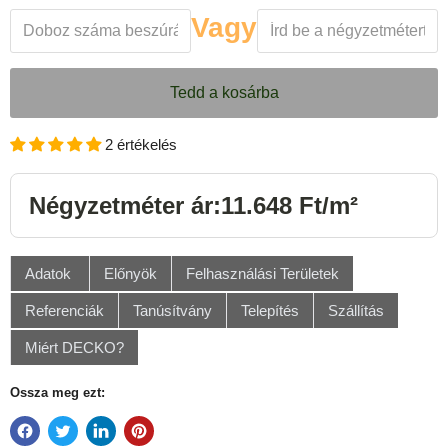
Vagy
Tedd a kosárba
2 értékelés
Négyzetméter ár:11.648 Ft/m²
Adatok
Előnyök
Felhasználási Területek
Referenciák
Tanúsítvány
Telepítés
Szállítás
Miért DECKO?
Ossza meg ezt: