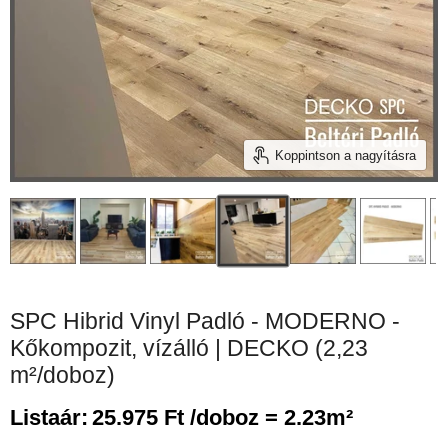
Koppintson a nagyításra
SPC Hibrid Vinyl Padló - MODERNO -
Kőkompozit, vízálló | DECKO (2,23
m²/doboz)
Listaár:
25.975 Ft /doboz = 2.23m²