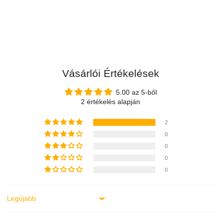
Vásárlói Értékelések
5.00 az 5-ből
2 értékelés alapján
2
0
0
0
0
Sort by