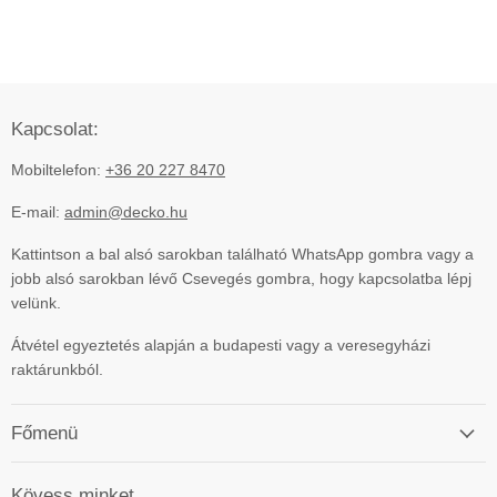
Kapcsolat:
Mobiltelefon:
+36 20 227 8470
E-mail:
admin@decko.hu
Kattintson a bal alsó sarokban található WhatsApp gombra vagy a
jobb alsó sarokban lévő Csevegés gombra, hogy kapcsolatba lépj
velünk.
Átvétel egyeztetés alapján a budapesti vagy a veresegyházi
raktárunkból.
Főmenü
Kövess minket