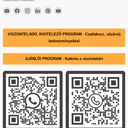
Email
ElérhetőségünkFacebook
ElérhetőségünkInstagram
ElérhetőségünkLinkedIn
ElérhetőségünkPinterest
ElérhetőségünkYouTube
DECKO
Hungary
VISZONTELADÓ, KIVITELEZŐ PROGRAM - Csatlakozz, vásárolj
kedvezményekkel
AJÁNLÓI PROGRAM - Kattints a részletekért