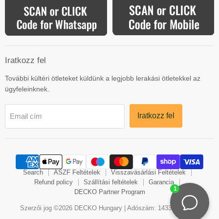
Iratkozz fel
További kültéri ötleteket küldünk a legjobb lerakási ötletekkel az
ügyfeleinknek.
Iratkozz fel
Email cím
Search
ASZF Feltételek
Visszavásárlási Feltételek
Refund policy
Szállítási feltételek
Garancia
DECKO Partner Program
Szerzői jog ©2026 DECKO Hungary | Adószám: 14337156-2-13