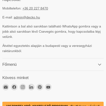
Mobiltelefon:
+36 20 227 8470
E-mail:
admin@decko.hu
Kattintson a bal alsó sarokban található WhatsApp gombra vagy a
jobb alsó sarokban lévő Csevegés gombra, hogy kapcsolatba lépj
velünk.
Átvétel egyeztetés alapján a budapesti vagy a veresegyházi
raktárunkból.
Főmenü
Kövess minket
Email
ElérhetőségünkFacebook
ElérhetőségünkInstagram
ElérhetőségünkLinkedIn
ElérhetőségünkPinterest
ElérhetőségünkYouTube
DECKO
Hungary