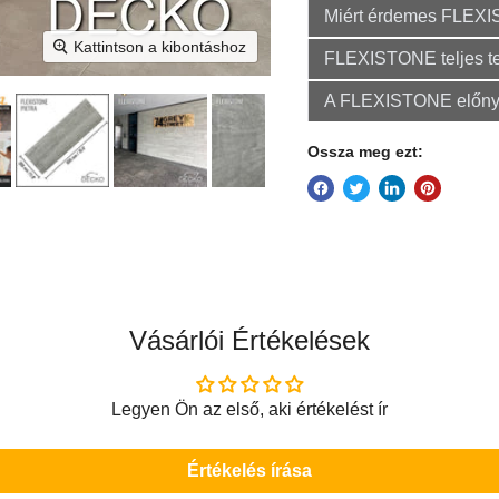
Miért érdemes FLEXI
Kattintson a kibontáshoz
FLEXISTONE teljes t
A FLEXISTONE előny
Ossza meg ezt:
Vásárlói Értékelések
Legyen Ön az első, aki értékelést ír
Értékelés írása