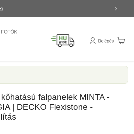
FOTÓK
Belépés
Kosár
megteki
 kőhatású falpanelek MINTA -
A | DECKO Flexistone -
lítás