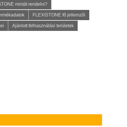
STONE mintát rendelni?
ermékadatok
FLEXISTONE fő jellemzői
ei
Ajánlott felhasználási területek