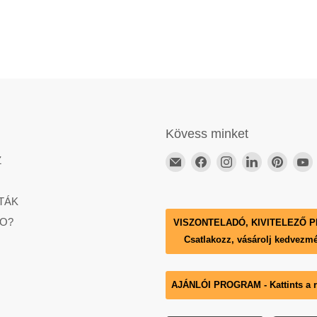
Kövess minket
Email
ElérhetőségünkFaceb
ElérhetőségünkI
Elérhetőség
Elérhe
Z
DECKO
Hungary
TÁK
O?
VISZONTELADÓ, KIVITELEZŐ 
Csatlakozz, vásárolj kedvezm
AJÁNLÓI PROGRAM - Kattints a ré