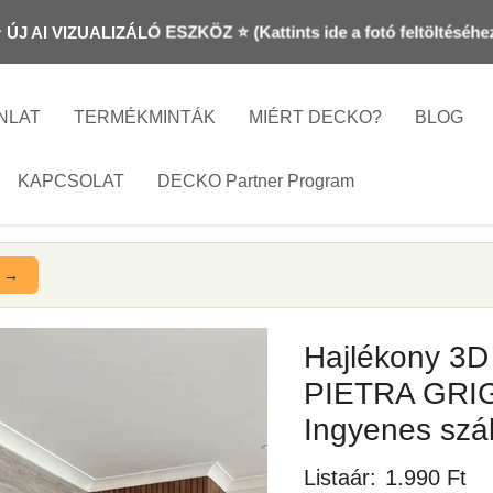
⭐ 10 éves garancia ⭐ Elégedett vásárlók ⭐ Prémium minőség
NLAT
TERMÉKMINTÁK
MIÉRT DECKO?
BLOG
KAPCSOLAT
DECKO Partner Program
e →
Hajlékony 3D
PIETRA GRIGI
Ingyenes szál
Listaár:
1.990 Ft