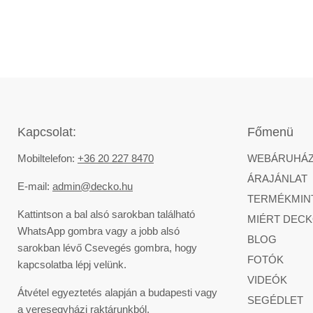
Kapcsolat:
Főmenü
Mobiltelefon:
+36 20 227 8470
WEBÁRUHÁ
ÁRAJÁNLAT
E-mail:
admin@decko.hu
TERMÉKMIN
Kattintson a bal alsó sarokban található
MIÉRT DECK
WhatsApp gombra vagy a jobb alsó
BLOG
sarokban lévő Csevegés gombra, hogy
FOTÓK
kapcsolatba lépj velünk.
VIDEÓK
Átvétel egyeztetés alapján a budapesti vagy
SEGÉDLET
a veresegyházi raktárunkból.