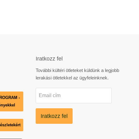
Iratkozz fel
ook
nstagram
ünkLinkedIn
tőségünkPinterest
ElérhetőségünkYouTube
További kültéri ötleteket küldünk a legjobb
lerakási ötletekkel az ügyfeleinknek.
Email cím
PROGRAM -
ényekkel
Iratkozz fel
szletekért