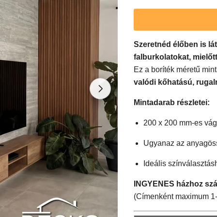
Szeretnéd élőben is 
falburkolatokat, mielő
Ez a boríték méretű mint
valódi kőhatású, ruga
Mintadarab részletei:
200 x 200 mm-es vágot
Ugyanaz az anyagössze
Ideális színválasztá
INGYENES házhoz száll
(Címenként maximum 1-1