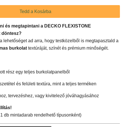
Tedd a Kosárba
látni és megtapintani a DECKO FLEXISTONE
tt döntesz?
a lehetőséget ad arra, hogy testközelből is megtapasztald a
lmas burkolat
textúráját, színét és prémium minőségét.
t rész egy teljes burkolatpanelből
tétel és felületi textúra, mint a teljes terméken
shoz, tervezéshez, vagy kivitelező jóváhagyásához
ítás!
 db mintadarab rendelhető típusonként)